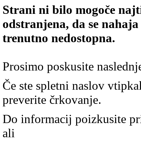
Strani ni bilo mogoče najt
odstranjena, da se nahaja
trenutno nedostopna.
Prosimo poskusite naslednj
Če ste spletni naslov vtipkal
preverite črkovanje.
Do informacij poizkusite pr
ali