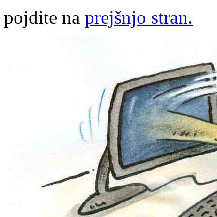
pojdite na
prejšnjo stran.