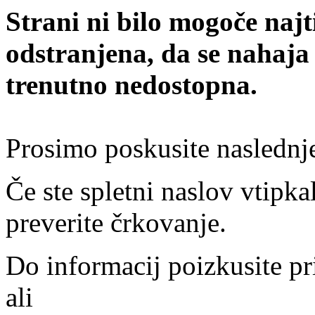
Strani ni bilo mogoče najt
odstranjena, da se nahaja
trenutno nedostopna.
Prosimo poskusite naslednj
Če ste spletni naslov vtipkal
preverite črkovanje.
Do informacij poizkusite pr
ali