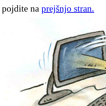
pojdite na
prejšnjo stran.