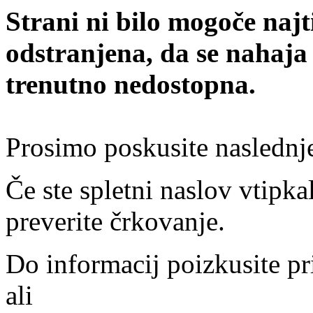
Strani ni bilo mogoče najt
odstranjena, da se nahaja
trenutno nedostopna.
Prosimo poskusite naslednj
Če ste spletni naslov vtipkal
preverite črkovanje.
Do informacij poizkusite pr
ali