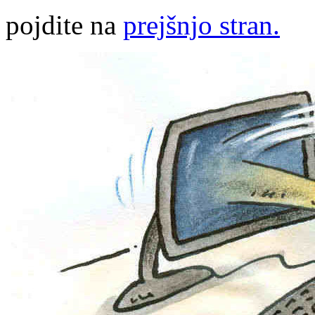
pojdite na
prejšnjo stran.