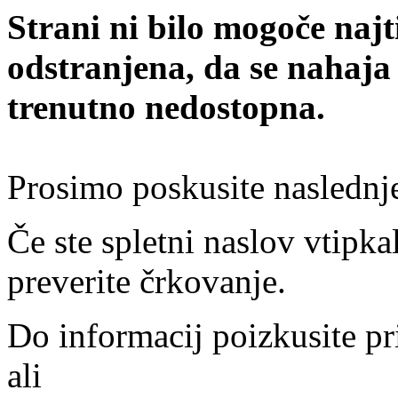
Strani ni bilo mogoče najt
odstranjena, da se nahaja
trenutno nedostopna.
Prosimo poskusite naslednj
Če ste spletni naslov vtipkal
preverite črkovanje.
Do informacij poizkusite pr
ali