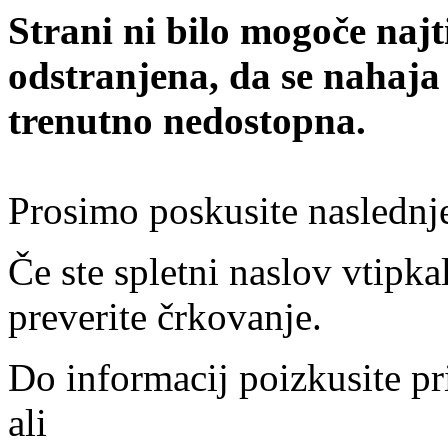
Strani ni bilo mogoče najt
odstranjena, da se nahaja
trenutno nedostopna.
Prosimo poskusite naslednj
Če ste spletni naslov vtipkal
preverite črkovanje.
Do informacij poizkusite pr
ali