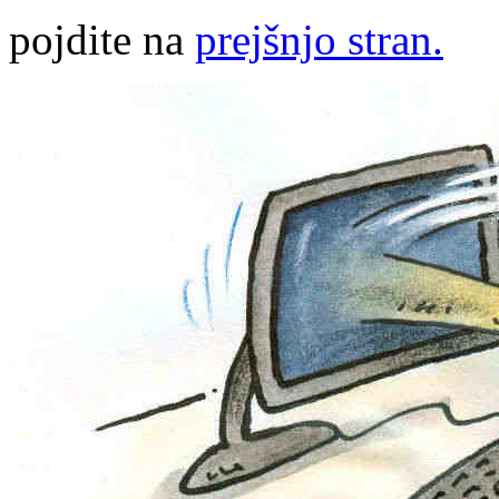
pojdite na
prejšnjo stran.