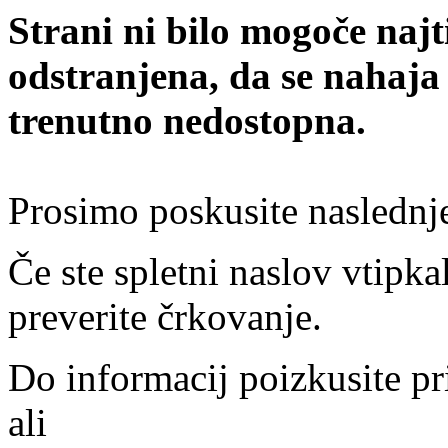
Strani ni bilo mogoče najt
odstranjena, da se nahaja
trenutno nedostopna.
Prosimo poskusite naslednj
Če ste spletni naslov vtipkal
preverite črkovanje.
Do informacij poizkusite pr
ali