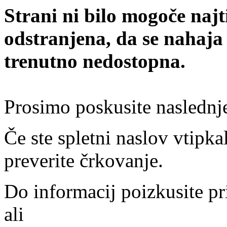
Strani ni bilo mogoče najt
odstranjena, da se nahaja
trenutno nedostopna.
Prosimo poskusite naslednj
Če ste spletni naslov vtipkal
preverite črkovanje.
Do informacij poizkusite pr
ali