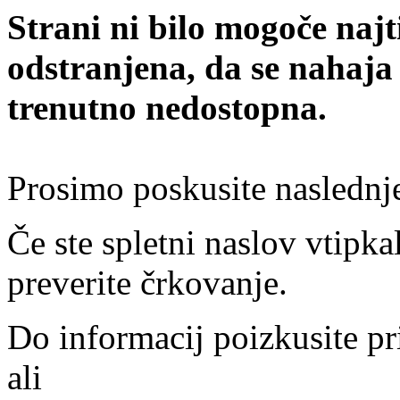
Strani ni bilo mogoče najt
odstranjena, da se nahaja
trenutno nedostopna.
Prosimo poskusite naslednj
Če ste spletni naslov vtipkal
preverite črkovanje.
Do informacij poizkusite pr
ali