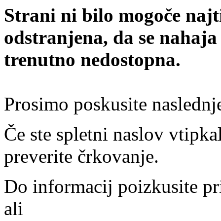
Strani ni bilo mogoče najt
odstranjena, da se nahaja
trenutno nedostopna.
Prosimo poskusite naslednj
Če ste spletni naslov vtipkal
preverite črkovanje.
Do informacij poizkusite pr
ali