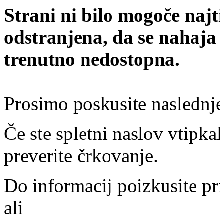
Strani ni bilo mogoče najt
odstranjena, da se nahaja
trenutno nedostopna.
Prosimo poskusite naslednj
Če ste spletni naslov vtipkal
preverite črkovanje.
Do informacij poizkusite pr
ali