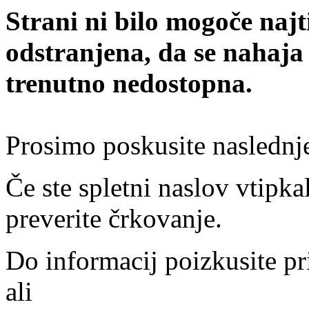
Strani ni bilo mogoče najt
odstranjena, da se nahaja
trenutno nedostopna.
Prosimo poskusite naslednj
Če ste spletni naslov vtipkal
preverite črkovanje.
Do informacij poizkusite pr
ali