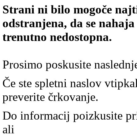
Strani ni bilo mogoče najt
odstranjena, da se nahaja
trenutno nedostopna.
Prosimo poskusite naslednj
Če ste spletni naslov vtipkal
preverite črkovanje.
Do informacij poizkusite pr
ali