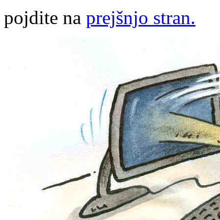
pojdite na
prejšnjo stran.