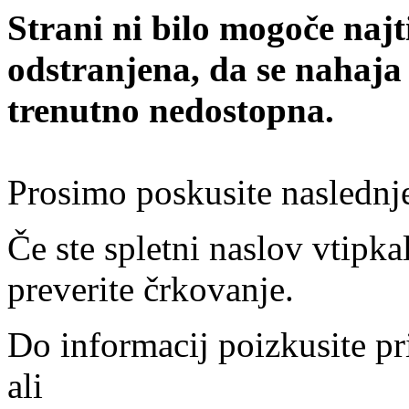
Strani ni bilo mogoče najt
odstranjena, da se nahaja
trenutno nedostopna.
Prosimo poskusite naslednj
Če ste spletni naslov vtipkal
preverite črkovanje.
Do informacij poizkusite pr
ali