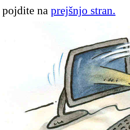
pojdite na
prejšnjo stran.