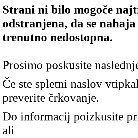
Strani ni bilo mogoče najt
odstranjena, da se nahaja
trenutno nedostopna.
Prosimo poskusite naslednj
Če ste spletni naslov vtipkal
preverite črkovanje.
Do informacij poizkusite pr
ali