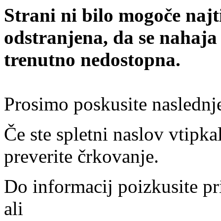
Strani ni bilo mogoče najt
odstranjena, da se nahaja
trenutno nedostopna.
Prosimo poskusite naslednj
Če ste spletni naslov vtipkal
preverite črkovanje.
Do informacij poizkusite pr
ali