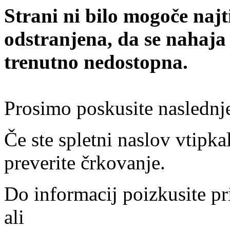
Strani ni bilo mogoče najt
odstranjena, da se nahaja
trenutno nedostopna.
Prosimo poskusite naslednj
Če ste spletni naslov vtipkal
preverite črkovanje.
Do informacij poizkusite pr
ali