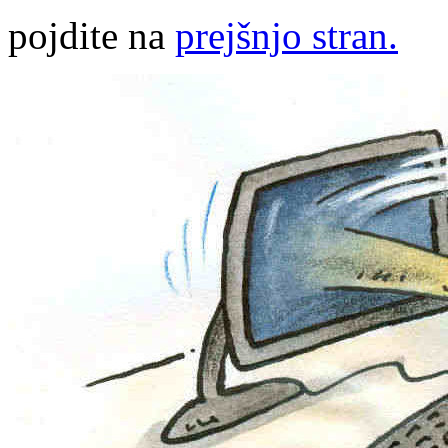
pojdite na
prejšnjo stran.