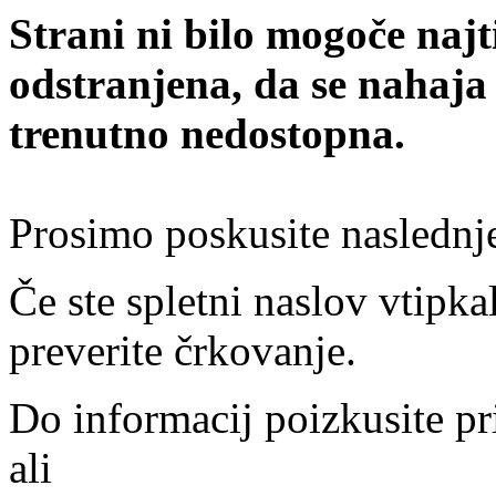
Strani ni bilo mogoče najt
odstranjena, da se nahaja
trenutno nedostopna.
Prosimo poskusite naslednj
Če ste spletni naslov vtipkal
preverite črkovanje.
Do informacij poizkusite pr
ali