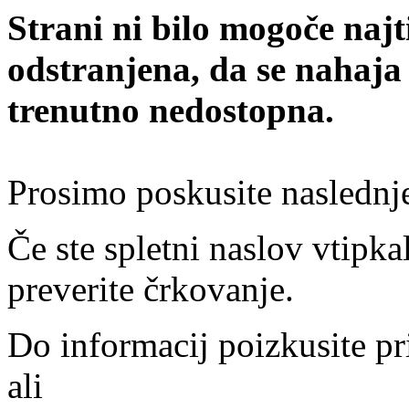
Strani ni bilo mogoče najt
odstranjena, da se nahaja
trenutno nedostopna.
Prosimo poskusite naslednj
Če ste spletni naslov vtipkal
preverite črkovanje.
Do informacij poizkusite pr
ali