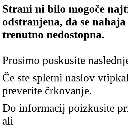
Strani ni bilo mogoče najt
odstranjena, da se nahaja
trenutno nedostopna.
Prosimo poskusite naslednj
Če ste spletni naslov vtipkal
preverite črkovanje.
Do informacij poizkusite pr
ali