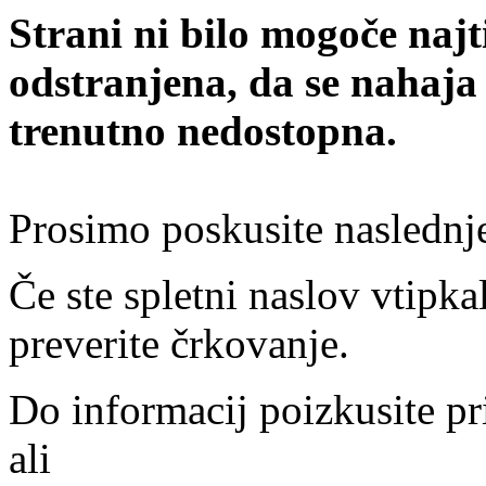
Strani ni bilo mogoče najt
odstranjena, da se nahaja
trenutno nedostopna.
Prosimo poskusite naslednj
Če ste spletni naslov vtipkal
preverite črkovanje.
Do informacij poizkusite pr
ali