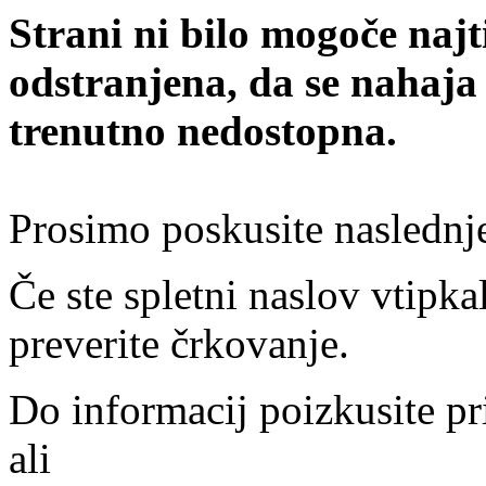
Strani ni bilo mogoče najt
odstranjena, da se nahaja
trenutno nedostopna.
Prosimo poskusite naslednj
Če ste spletni naslov vtipkal
preverite črkovanje.
Do informacij poizkusite pr
ali