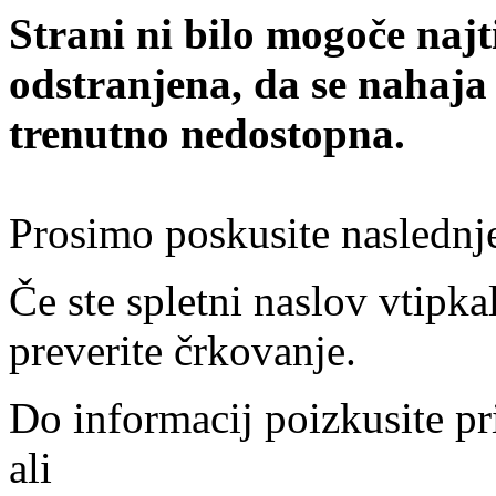
Strani ni bilo mogoče najt
odstranjena, da se nahaja
trenutno nedostopna.
Prosimo poskusite naslednj
Če ste spletni naslov vtipkal
preverite črkovanje.
Do informacij poizkusite pr
ali