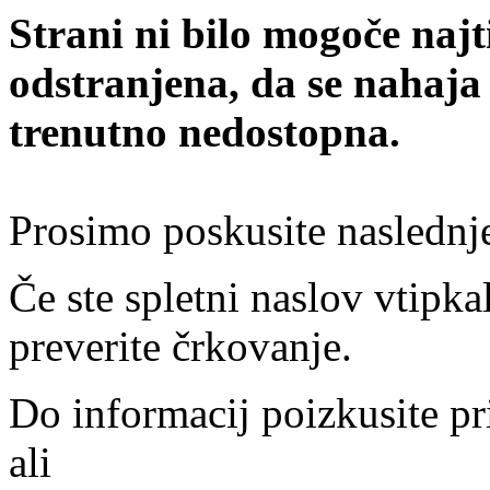
Strani ni bilo mogoče najt
odstranjena, da se nahaja
trenutno nedostopna.
Prosimo poskusite naslednj
Če ste spletni naslov vtipkal
preverite črkovanje.
Do informacij poizkusite pr
ali