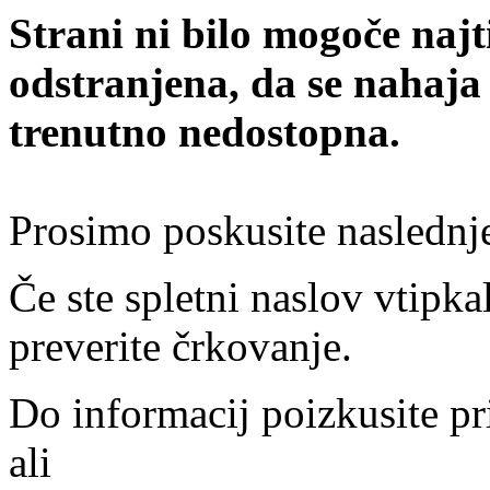
Strani ni bilo mogoče najt
odstranjena, da se nahaja
trenutno nedostopna.
Prosimo poskusite naslednj
Če ste spletni naslov vtipkal
preverite črkovanje.
Do informacij poizkusite pr
ali