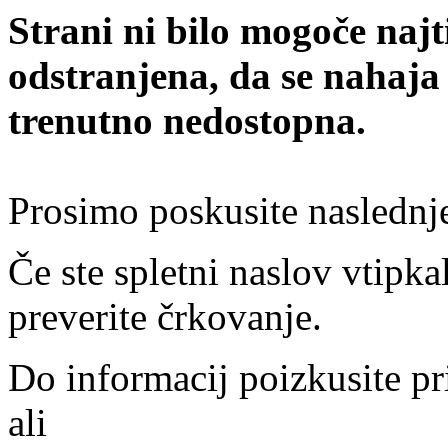
Strani ni bilo mogoče najt
odstranjena, da se nahaja
trenutno nedostopna.
Prosimo poskusite naslednj
Če ste spletni naslov vtipkal
preverite črkovanje.
Do informacij poizkusite pr
ali