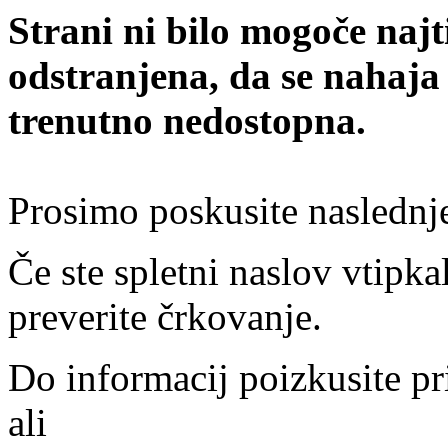
Strani ni bilo mogoče najt
odstranjena, da se nahaja
trenutno nedostopna.
Prosimo poskusite naslednj
Če ste spletni naslov vtipkal
preverite črkovanje.
Do informacij poizkusite pr
ali