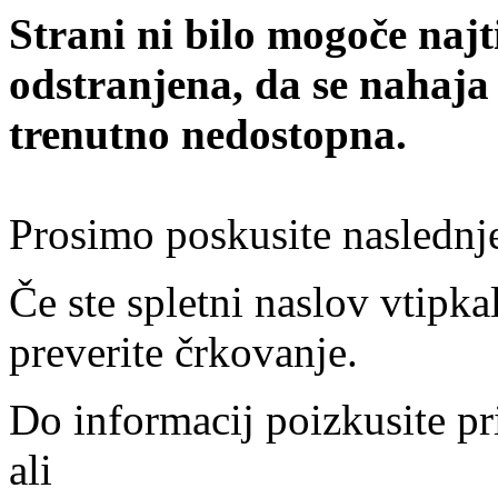
Strani ni bilo mogoče najt
odstranjena, da se nahaja
trenutno nedostopna.
Prosimo poskusite naslednj
Če ste spletni naslov vtipkal
preverite črkovanje.
Do informacij poizkusite pr
ali