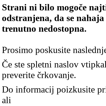
Strani ni bilo mogoče najt
odstranjena, da se nahaja
trenutno nedostopna.
Prosimo poskusite naslednj
Če ste spletni naslov vtipkal
preverite črkovanje.
Do informacij poizkusite pr
ali