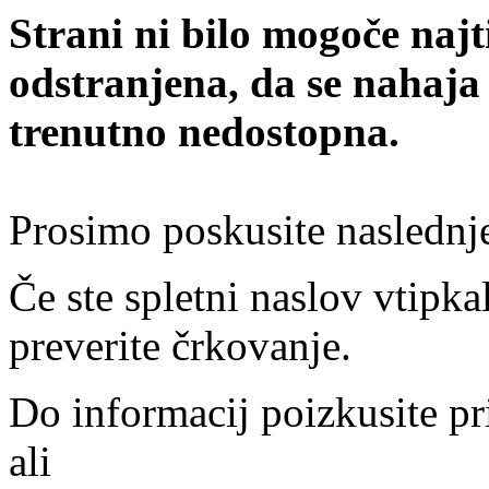
Strani ni bilo mogoče najt
odstranjena, da se nahaja
trenutno nedostopna.
Prosimo poskusite naslednj
Če ste spletni naslov vtipkal
preverite črkovanje.
Do informacij poizkusite pr
ali