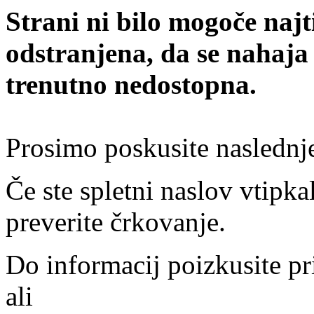
Strani ni bilo mogoče najt
odstranjena, da se nahaja
trenutno nedostopna.
Prosimo poskusite naslednj
Če ste spletni naslov vtipkal
preverite črkovanje.
Do informacij poizkusite pr
ali