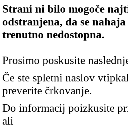
Strani ni bilo mogoče najt
odstranjena, da se nahaja
trenutno nedostopna.
Prosimo poskusite naslednj
Če ste spletni naslov vtipkal
preverite črkovanje.
Do informacij poizkusite pr
ali