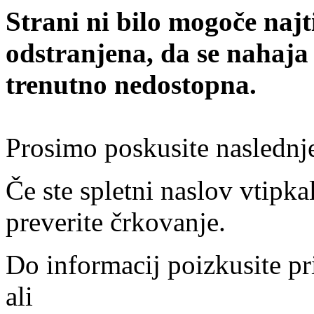
Strani ni bilo mogoče najt
odstranjena, da se nahaja
trenutno nedostopna.
Prosimo poskusite naslednj
Če ste spletni naslov vtipkal
preverite črkovanje.
Do informacij poizkusite pr
ali