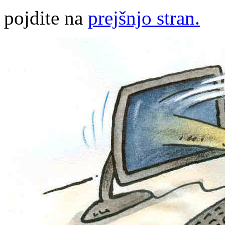
pojdite na
prejšnjo stran.