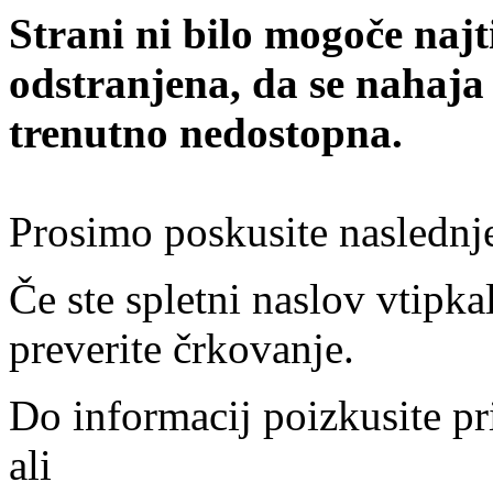
Strani ni bilo mogoče najt
odstranjena, da se nahaja
trenutno nedostopna.
Prosimo poskusite naslednj
Če ste spletni naslov vtipkal
preverite črkovanje.
Do informacij poizkusite pr
ali