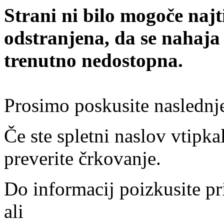
Strani ni bilo mogoče najt
odstranjena, da se nahaja
trenutno nedostopna.
Prosimo poskusite naslednj
Če ste spletni naslov vtipkal
preverite črkovanje.
Do informacij poizkusite pr
ali