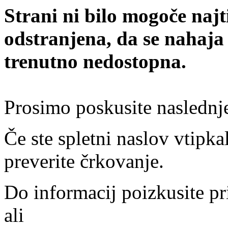
Strani ni bilo mogoče najt
odstranjena, da se nahaja
trenutno nedostopna.
Prosimo poskusite naslednj
Če ste spletni naslov vtipkal
preverite črkovanje.
Do informacij poizkusite pr
ali