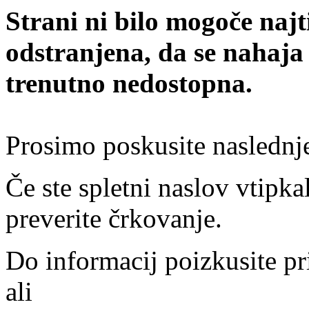
Strani ni bilo mogoče najt
odstranjena, da se nahaja
trenutno nedostopna.
Prosimo poskusite naslednj
Če ste spletni naslov vtipkal
preverite črkovanje.
Do informacij poizkusite pr
ali