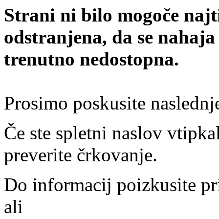
Strani ni bilo mogoče najt
odstranjena, da se nahaja
trenutno nedostopna.
Prosimo poskusite naslednj
Če ste spletni naslov vtipkal
preverite črkovanje.
Do informacij poizkusite pr
ali