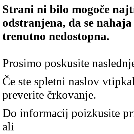
Strani ni bilo mogoče najt
odstranjena, da se nahaja
trenutno nedostopna.
Prosimo poskusite naslednj
Če ste spletni naslov vtipkal
preverite črkovanje.
Do informacij poizkusite pr
ali