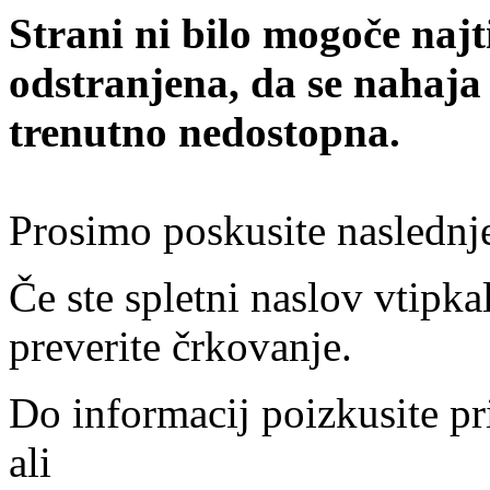
Strani ni bilo mogoče najt
odstranjena, da se nahaja
trenutno nedostopna.
Prosimo poskusite naslednj
Če ste spletni naslov vtipkal
preverite črkovanje.
Do informacij poizkusite pr
ali