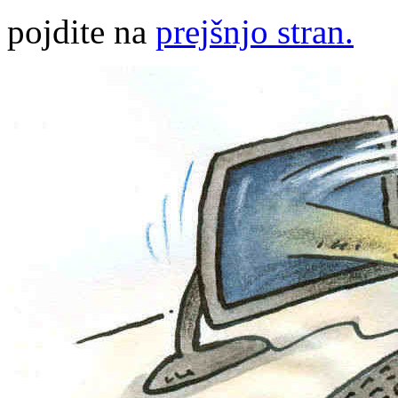
pojdite na
prejšnjo stran.