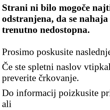
Strani ni bilo mogoče najt
odstranjena, da se nahaja
trenutno nedostopna.
Prosimo poskusite naslednj
Če ste spletni naslov vtipkal
preverite črkovanje.
Do informacij poizkusite pr
ali