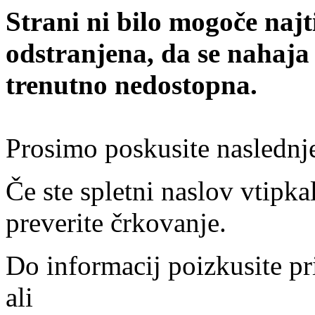
Strani ni bilo mogoče najt
odstranjena, da se nahaja
trenutno nedostopna.
Prosimo poskusite naslednj
Če ste spletni naslov vtipkal
preverite črkovanje.
Do informacij poizkusite pr
ali