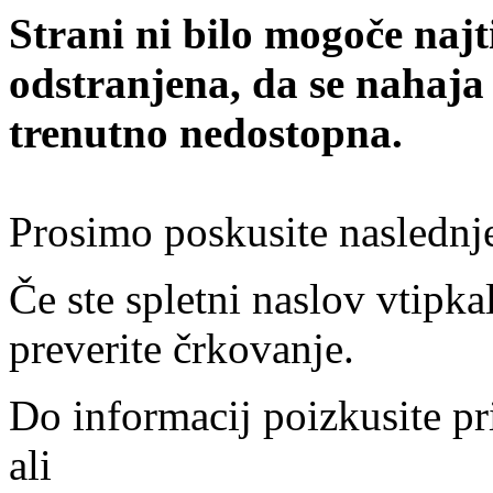
Strani ni bilo mogoče najt
odstranjena, da se nahaja
trenutno nedostopna.
Prosimo poskusite naslednj
Če ste spletni naslov vtipkal
preverite črkovanje.
Do informacij poizkusite pr
ali