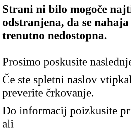
Strani ni bilo mogoče najt
odstranjena, da se nahaja
trenutno nedostopna.
Prosimo poskusite naslednj
Če ste spletni naslov vtipkal
preverite črkovanje.
Do informacij poizkusite pr
ali