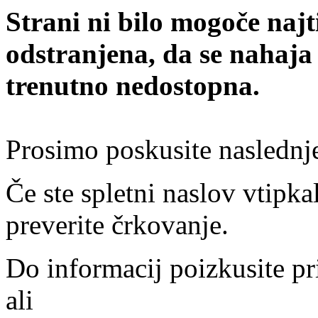
Strani ni bilo mogoče najt
odstranjena, da se nahaja
trenutno nedostopna.
Prosimo poskusite naslednj
Če ste spletni naslov vtipkal
preverite črkovanje.
Do informacij poizkusite pr
ali