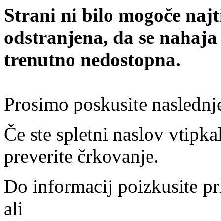
Strani ni bilo mogoče najt
odstranjena, da se nahaja
trenutno nedostopna.
Prosimo poskusite naslednj
Če ste spletni naslov vtipkal
preverite črkovanje.
Do informacij poizkusite pr
ali