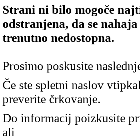
Strani ni bilo mogoče najt
odstranjena, da se nahaja
trenutno nedostopna.
Prosimo poskusite naslednj
Če ste spletni naslov vtipkal
preverite črkovanje.
Do informacij poizkusite pr
ali