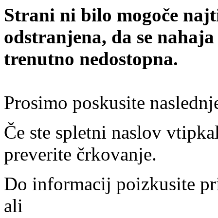
Strani ni bilo mogoče najt
odstranjena, da se nahaja
trenutno nedostopna.
Prosimo poskusite naslednj
Če ste spletni naslov vtipkal
preverite črkovanje.
Do informacij poizkusite pr
ali