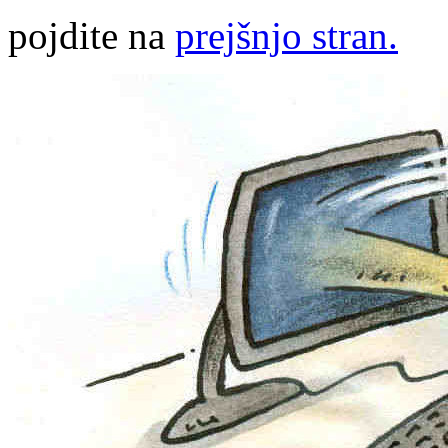
pojdite na
prejšnjo stran.