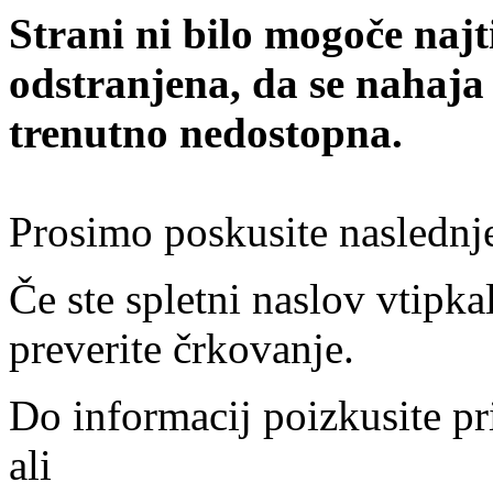
Strani ni bilo mogoče najt
odstranjena, da se nahaja
trenutno nedostopna.
Prosimo poskusite naslednj
Če ste spletni naslov vtipkal
preverite črkovanje.
Do informacij poizkusite pr
ali