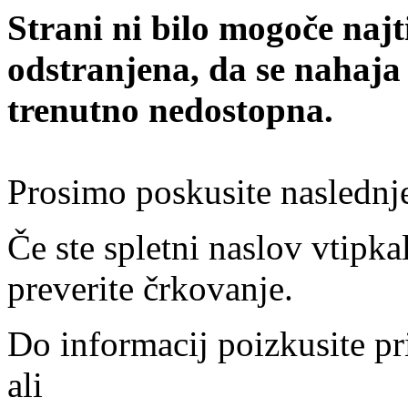
Strani ni bilo mogoče najt
odstranjena, da se nahaja
trenutno nedostopna.
Prosimo poskusite naslednj
Če ste spletni naslov vtipkal
preverite črkovanje.
Do informacij poizkusite pr
ali