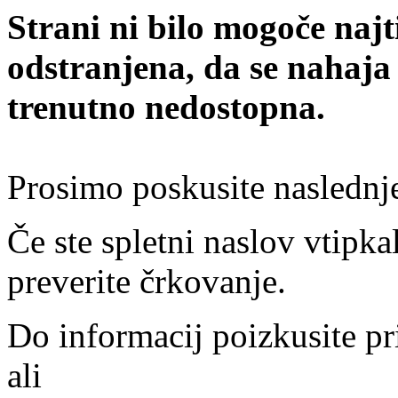
Strani ni bilo mogoče najt
odstranjena, da se nahaja
trenutno nedostopna.
Prosimo poskusite naslednj
Če ste spletni naslov vtipkal
preverite črkovanje.
Do informacij poizkusite pr
ali